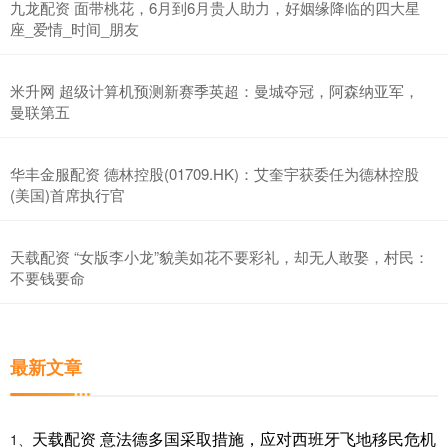
九龙配资 面带桃花，6月到6月贵人助力，好姻缘降临的四大星
座_爱情_时间_朋友
米升网 超级计算机预测新赛季英超：曼城夺冠，阿森纳亚军，
曼联第五
华丰金服配资 德林控股(01709.HK)：艾奎宇获委任为德林控股
(美国)首席执行官
天载配资 “女版李小龙”貌美如花不要彩礼，却无人敢娶，村民：
不要钱要命
最新文章
天载配资 意法德多国采取措施，应对西班牙飞地移民危机
1、