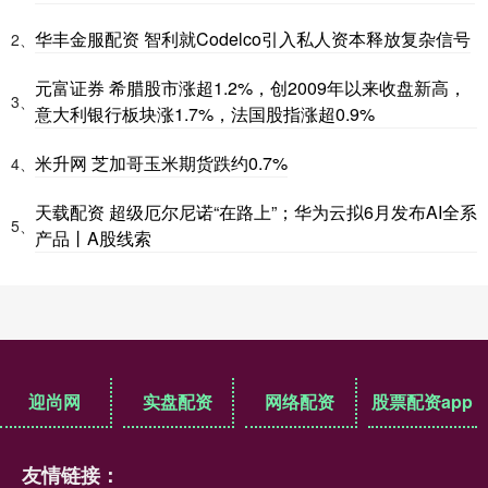
华丰金服配资 智利就Codelco引入私人资本释放复杂信号
2、
元富证券 希腊股市涨超1.2%，创2009年以来收盘新高，
3、
意大利银行板块涨1.7%，法国股指涨超0.9%
米升网 芝加哥玉米期货跌约0.7%
4、
天载配资 超级厄尔尼诺“在路上”；华为云拟6月发布AI全系
5、
产品丨A股线索
迎尚网
实盘配资
网络配资
股票配资app
友情链接：