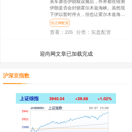
美军袭击伊朗核设施后，外界都在猜测
伊朗是否会封锁霍尔木兹海峡。虽然现
下伊以暂时停火，但也让霍尔木兹海峡
冲上风口浪尖，这一“海上咽喉”到底有多
恒正网配资
重要？如果封锁，对中....
查看：
226
分类：
实盘配资
迎尚网文章已加载完成
沪深京指数
上证综指
3940.04
+39.68
+1.02%