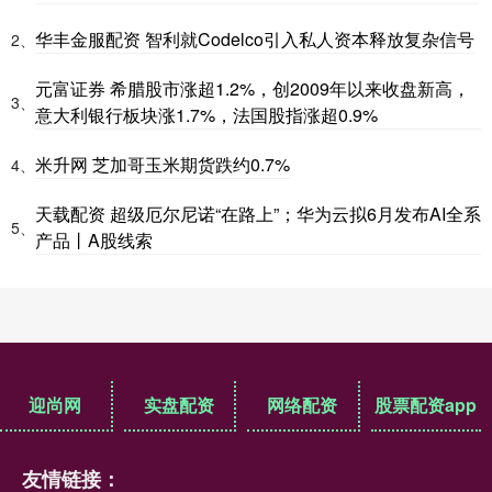
华丰金服配资 智利就Codelco引入私人资本释放复杂信号
2、
元富证券 希腊股市涨超1.2%，创2009年以来收盘新高，
3、
意大利银行板块涨1.7%，法国股指涨超0.9%
米升网 芝加哥玉米期货跌约0.7%
4、
天载配资 超级厄尔尼诺“在路上”；华为云拟6月发布AI全系
5、
产品丨A股线索
迎尚网
实盘配资
网络配资
股票配资app
友情链接：