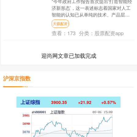
“今年政府工作报告首次提出‘打造智能经
济新形态’，这一表述标志着国家对人工
智能的认知已从单纯的技术、产品层
面，跃升至产业链、产业形态乃至整体
天载配资
经济形态的战略高度。....
查看：
173
分类：
股票配资app
迎尚网文章已加载完成
沪深京指数
上证综指
3900.35
+21.92
+0.57%