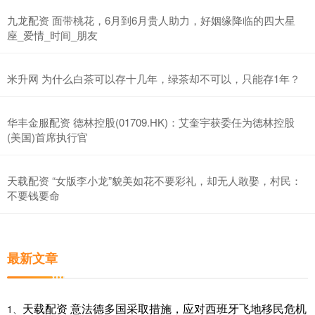
九龙配资 面带桃花，6月到6月贵人助力，好姻缘降临的四大星
座_爱情_时间_朋友
米升网 为什么白茶可以存十几年，绿茶却不可以，只能存1年？
华丰金服配资 德林控股(01709.HK)：艾奎宇获委任为德林控股
(美国)首席执行官
天载配资 “女版李小龙”貌美如花不要彩礼，却无人敢娶，村民：
不要钱要命
最新文章
天载配资 意法德多国采取措施，应对西班牙飞地移民危机
1、