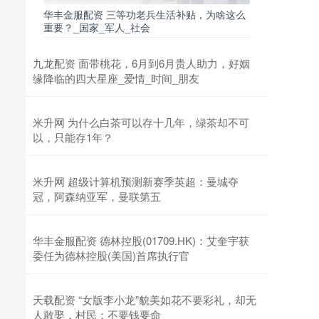
华丰金服配资 三等功老兵生活补贴，为啥这么
重要？_国家_军人_社会
九龙配资 面带桃花，6月到6月贵人助力，好姻
缘降临的四大星座_爱情_时间_朋友
米升网 为什么白茶可以存十几年，绿茶却不可
以，只能存1年？
米升网 超级计算机预测新赛季英超：曼城夺
冠，阿森纳亚军，曼联第五
华丰金服配资 德林控股(01709.HK)：艾奎宇获
委任为德林控股(美国)首席执行官
天载配资 “女版李小龙”貌美如花不要彩礼，却无
人敢娶，村民：不要钱要命