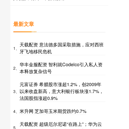
最新文章
天载配资 意法德多国采取措施，应对西班
1、
牙飞地移民危机
华丰金服配资 智利就Codelco引入私人资
2、
本释放复杂信号
元富证券 希腊股市涨超1.2%，创2009年
以来收盘新高，意大利银行板块涨1.7%，
3、
法国股指涨超0.9%
米升网 芝加哥玉米期货跌约0.7%
4、
天载配资 超级厄尔尼诺“在路上”；华为云
5、