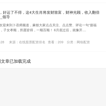
后，好运了不得，这4大生肖将发财致富，财神光顾，收入翻倍
_领导
师 欢迎来到卜语师频道，麻烦大家点点关注、点点赞、评论一句“接福
，子女孝顺，所愿皆得，一顺百顺！ 6月底过后，就像开....
28
来源：在线股票配资排名
查看：
209
分类：
网络配资
网文章已加载完成