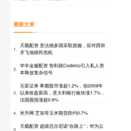
最新文章
天载配资 意法德多国采取措施，应对西班
1、
牙飞地移民危机
华丰金服配资 智利就Codelco引入私人资
2、
本释放复杂信号
元富证券 希腊股市涨超1.2%，创2009年
以来收盘新高，意大利银行板块涨1.7%，
3、
法国股指涨超0.9%
米升网 芝加哥玉米期货跌约0.7%
4、
天载配资 超级厄尔尼诺“在路上”；华为云
5、