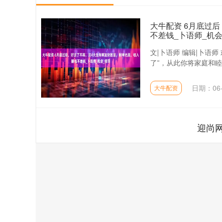
大牛配资 6月底过
不差钱_卜语师_机会
文|卜语师 编辑|卜语
了”，从此你将家庭和睦
日期：06-
大牛配资
迎尚