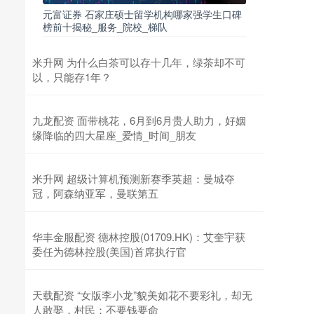
元富证券 石家庄硕士留学机构哪家强学生口碑
榜前十揭秘_服务_院校_梯队
米升网 为什么白茶可以存十几年，绿茶却不可
以，只能存1年？
九龙配资 面带桃花，6月到6月贵人助力，好姻
缘降临的四大星座_爱情_时间_朋友
米升网 超级计算机预测新赛季英超：曼城夺
冠，阿森纳亚军，曼联第五
华丰金服配资 德林控股(01709.HK)：艾奎宇获
委任为德林控股(美国)首席执行官
天载配资 “女版李小龙”貌美如花不要彩礼，却无
人敢娶，村民：不要钱要命