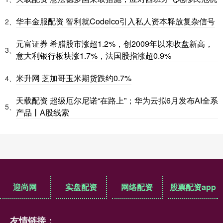
华丰金服配资 智利就Codelco引入私人资本释放复杂信号
2、
元富证券 希腊股市涨超1.2%，创2009年以来收盘新高，
3、
意大利银行板块涨1.7%，法国股指涨超0.9%
米升网 芝加哥玉米期货跌约0.7%
4、
天载配资 超级厄尔尼诺“在路上”；华为云拟6月发布AI全系
5、
产品丨A股线索
迎尚网
实盘配资
网络配资
股票配资app
友情链接：