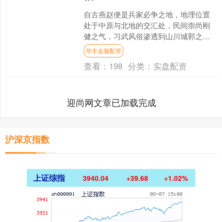
自古燕赵便是兵家必争之地，地理位置
处于中原与北地的交汇处，民间崇尚刚
健之气，习武风俗渗透到山川城郭之
间，因此这里走出不少智勇双全的名
华丰金服配资
将。在三国时代，河北籍的将领....
查看：
198
分类：
实盘配资
迎尚网文章已加载完成
沪深京指数
上证综指
3940.04
+39.68
+1.02%