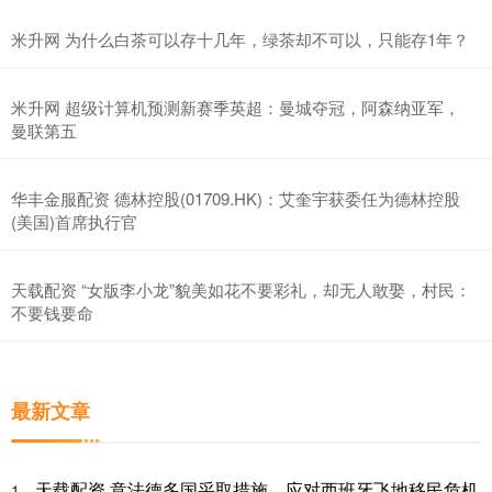
米升网 为什么白茶可以存十几年，绿茶却不可以，只能存1年？
米升网 超级计算机预测新赛季英超：曼城夺冠，阿森纳亚军，
曼联第五
华丰金服配资 德林控股(01709.HK)：艾奎宇获委任为德林控股
(美国)首席执行官
天载配资 “女版李小龙”貌美如花不要彩礼，却无人敢娶，村民：
不要钱要命
最新文章
天载配资 意法德多国采取措施，应对西班牙飞地移民危机
1、