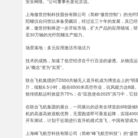
安全网络。”公司董事长姜化京说。
上海傲世控制科技股份有限公司（简称“傲世控制”）的光纤
陀螺仪自问世以来备受瞩目，经过近三十年的发展，其已经
来，傲世控制将进一步开拓市场，扩大产品的应用领域，研
至30万轴的光纤陀螺生产能力。
场景落地：多元应用激活市场活力
技术的成熟，加速了低空经济在千行百业的渗透。从物流运
从“概念”变为“实景”。
联合飞机集团的TD550共轴无人直升机成为博览会上的“明
斤，续航6.5小时，能在6500米高空作业，抗风能力达8级
较传统航运时效提升75%；在“应急使命2025”演习中，它
在联合飞机集团的展台，一同展出的还有全球首款6吨级倾转
机的高速高效巡航优势，无需跑道即可垂直起降，实现400
开车测试，计划于近期进行直升机模式首飞，中国有望成为
上海峰飞航空科技有限公司（简称“峰飞航空科技”）的“盛世