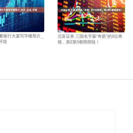
华夏银行大厦写字楼简介_
元富证券 三国名字最“奇葩”的3位将
环境
领，第2第3都萌萌哒！