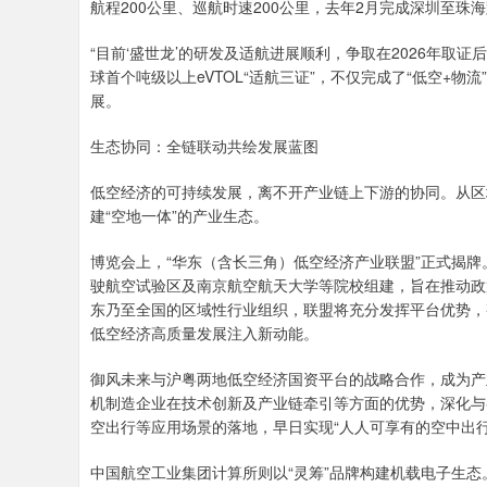
航程200公里、巡航时速200公里，去年2月完成深圳至珠
“目前‘盛世龙’的研发及适航进展顺利，争取在2026年取
球首个吨级以上eVTOL“适航三证”，不仅完成了“低空+
展。
生态协同：全链联动共绘发展蓝图
低空经济的可持续发展，离不开产业链上下游的协同。从区
建“空地一体”的产业生态。
博览会上，“华东（含长三角）低空经济产业联盟”正式揭
驶航空试验区及南京航空航天大学等院校组建，旨在推动政
东乃至全国的区域性行业组织，联盟将充分发挥平台优势，
低空经济高质量发展注入新动能。
御风未来与沪粤两地低空经济国资平台的战略合作，成为产
机制造企业在技术创新及产业链牵引等方面的优势，深化与
空出行等应用场景的落地，早日实现“人人可享有的空中出行
中国航空工业集团计算所则以“灵筹”品牌构建机载电子生态