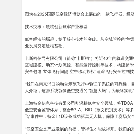
图为在2025国际低空经济博览会上展出的一款飞行器。经济
技术突破：硬核创新筑牢产业根基
低空经济的崛起，始于核心技术的突破。从空域管控的“智慧
业发展奠定硬核基础。
卡斯柯信号有限公司（简称“卡斯柯”）将近40年的轨道交
空域建模、动态计划流控、智能运行控制等技术，构建起“计划
安全包络-立体飞行间隔-空中移动授权”追踪飞行安全控制
“我们在南京浦口的融合示范飞行中验证了系统的可靠性，
人介绍，这套系统就像低空交通的“智慧大脑”，为最终实现
上海特金信息科技有限公司则深耕低空安全领域，将TDO
低空安全监管体系，整合5G-A、RID（报文识别技术）
飞”事件中，特金H1D设备成功驱离无人机，保障了赛场安
“低空安全是产业发展的前提，管得住才能放得开。我们的