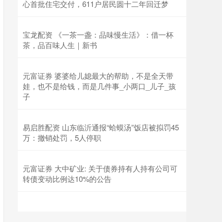
心首批住宅交付，611户居民圆十二年回迁梦
宝龙配资 《一茶一盏：品味慢生活》：借一杯
茶，品百味人生｜新书
元富证券 婆婆给儿媳最大的帮助，不是全天带
娃，也不是给钱，而是几件事_小两口_儿子_孩
子
易启胜配资 山东临沂通报“蛤蟆汤”饭店被拟罚45
万：撤销处罚，5人停职
元富证券 大中矿业: 关于债券持有人持有公司可
转债变动比例达10%的公告