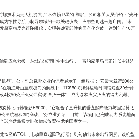
陀螺技术为无人机提供了“不依赖卫星的眼睛”。公司相关人员介绍：“光纤
成为惯性导航与制导领域的一款关键仪表，应用空间越来越广阔。”未
发超高精度光纤陀螺仪，实现关键零部件的国产化突破，达到年产10万
输到应急救援，从城市治理到空中出行，丰富的应用场景正让低空经济
星机型”。公司副总裁孙立业向记者展示了一组数据：“它最大载荷200公
。”在浙江舟山至东极岛的航线中，TD550将海鲜运输时间缩短至30分钟，
挂载4枚50公斤灭火弹实现“查灭一体”，成为森林火灾灭火的得力利器。
旋翼飞行器镧影R6000。“它融合了直升机的垂直起降能力与固定翼飞
0公里航程和2吨商载。”孙立业介绍，目前，该项目已完成动力系统地面
全球少数掌握大吨位倾转旋翼技术的国家之一。
龙”5座eVTOL（电动垂直起降飞行器）则勾勒出未来出行图景。该机型