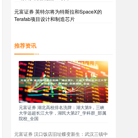
元富证券 英特尔将为特斯拉和SpaceX的
Terafab项目设计和制造芯片
推荐资讯
元富证券 湖北高校排名洗牌：湖大第9，三峡
大学远超长江大学，湖民大第27_学科群_部属
院校_全国
元富证券 汉口饭店旧址蝶变新生：武汉三镇中