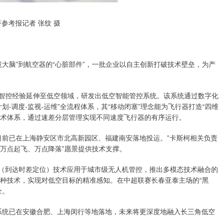
参考报记者 张纹 摄
大脑”到航空器的“心脏部件”，一批企业以自主创新打破技术壁垒，为产
通智控经验延伸至低空领域，研发出低空智能管控系统。该系统通过数字化
-调度-监视-运维”全流程体系，其“移动闭塞”理念能为飞行器打造“四维
技术体系，通过速差分层管理实现不同速度飞行器的有序运行。
目前已在上海静安区市北高新园区、福建南安落地投运。”卡斯柯相关负责
“万点起飞、万点降落”愿景提供技术支撑。
A（到达时差定位）技术应用于城市级无人机管控，推出多模态技术融合的
等多种技术，实现对低空目标的精准感知。在中超联赛长春亚泰主场的“黑
全。
系统已在安徽合肥、上海闵行等地落地，未来将更深度地融入长三角低空