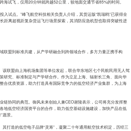
海跨海试飞，仅用20分钟就跨越52公里，较地面交通节省85%的时间。
证后投入试点。”峰飞航空科技相关负责人介绍，其货运版“凯瑞鸥”已获得全
物流”长距离超视距复杂货运飞行场景探索，其消防应急机型也取得突破性进
域联盟到标准共建，从产学研融合到跨领域合作，多方力量正携手构
牌。该联盟由上海机场集团等单位发起，联合华东地区七个民航民用无人驾
策研究、标准制定与产学研合作。作为立足上海、辐射长三角、面向华
整合优质资源，助力打造具有国际竞争力的低空经济产业集群，为上海
业链协同的典范。御风未来创始人兼CEO谢陵表示，公司将充分发挥整
各地低空经济国资平台的合作，助力低空基础设施建设，加快产品在低
”愿景。
。其打造的低空电子品牌“灵筹”，凝聚二十年通用航空技术积淀，历经三