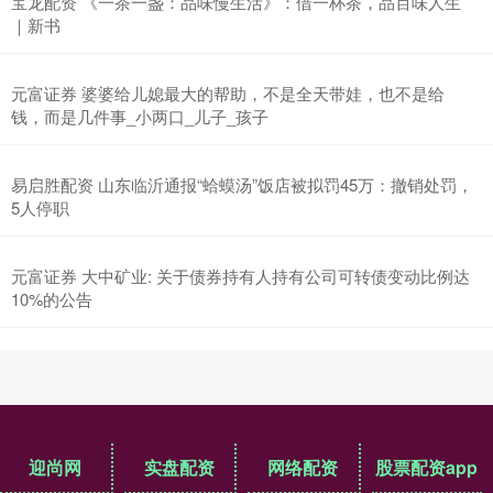
宝龙配资 《一茶一盏：品味慢生活》：借一杯茶，品百味人生
｜新书
元富证券 婆婆给儿媳最大的帮助，不是全天带娃，也不是给
钱，而是几件事_小两口_儿子_孩子
易启胜配资 山东临沂通报“蛤蟆汤”饭店被拟罚45万：撤销处罚，
5人停职
元富证券 大中矿业: 关于债券持有人持有公司可转债变动比例达
10%的公告
迎尚网
实盘配资
网络配资
股票配资app