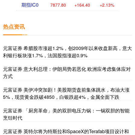
期指IC0
7877.80
+164.40
+2.13%
热点资讯
元富证券 希腊股市涨超1.2%，创2009年以来收盘新高，意大
利银行板块涨1.7%，法国股指涨超0.9%
元富证券 意大利总理：伊朗局势若恶化 欧洲应考虑集体应对
方式
元富证券 美伊冲突加剧！美股期货盘前集体跳水，布油大涨
5%，现货黄金跌破4850，白银跌超4%，金属全面下跌
元富证券 「厨房革命」美的双胆电压力锅：一锅双胆的智能
烹饪时代
元富证券 英特尔将为特斯拉和SpaceX的Terafab项目设计和