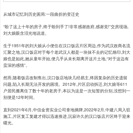
从城市记忆到历史困局:一段曲折的变迁史
“盼了这上十年的房子,终于盼到手了!非常感谢政府,感谢党!”交房现场,
刘大娘眼含泪光地说道。
生于1951年的刘大娘从小便住在汉口饭店片区周边,作为武汉政商名流
汇聚之地,汉口饭店对于每个老武汉人都是一块抹不去的记忆烙印,刘大
娘也是如此,她从童年开始,便几乎从未长期离开这片土地,“对于这边有
蛮深的感情”。
然而,随着饭店改制售出,汉口饭店地块几经易主,终因复杂的历史遗留
问题,陷入长期无法开发的困境。2012年,片区启动拆迁,刘大娘等611
户居民搬离住了数十年的老房子,本以为这是一次短暂的分别,没想到一
别便是12年时间。
直到2021年6月,中信金资实业公司拿地摘牌,2022年2月,中建八局入驻
施工,片区复工复建才得以迅速推进,沉寂许久的汉口饭店片区终于迎来
曙光。