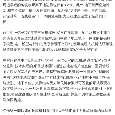
周边最近的构筑物距离工地边界也仅有3.2米。此外,地下管网密如蛛
网,稍有不慎便可能引发严重问题。这种集“临江跨地铁、三向卸载、
超深基坑、管线密布”于一体的复杂性,为工程建设设置了极高的门
槛。
施工中,一种名为“实景三维建模技术”被广泛应用。项目承建方中建八
局负责人介绍道:“通过这项技术,我们构建了地上地下一体化的精确数
字模型,这一模型与我们的数字管理平台联动,便可实现人机料法环等现
场关键要素的实时感知互联,以及现场基坑情况的全天候监测。”
在实际建造中,“实景三维模型”对于基坑状况的监测,是通过“BIM+自动
化监测”技术实现的,项目技术团队通过在地连墙关键点位、重要管线
附近以及深基坑内部布设大量精密传感器,构建起一张密集的“智能监
测网”,这些传感器如同项目的“神经末梢”,能够7×24小时不间断地将基
坑变形、地下水位、支撑结构受力等关键参数以可视化的形式展现在
数字管理平台上,一旦出现异常指标,数字管理平台还可迅速识别、快速
报警,项目建设团队便可迅速联动,分析原因,并立即调整施工参数或采
取加固措施。
凭借这一套快速的响应机制,项目团队最终将施工对地铁隧道的扰动量