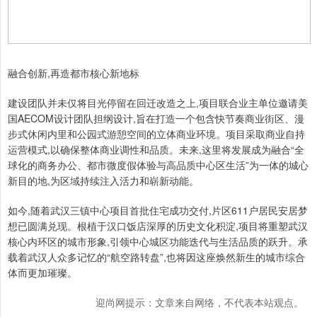
融合创新,再造都市核心新地标
建设团队并未仅将目光停留在回迁改造之上,项目联合业主单位邀请美
国AECOM设计团队担纲设计,旨在打造一个包含快节奏商业街区、漫
步式休闲内里和公园式游憩空间的立体商业环境。项目采取商业自持
运营模式,以确保整体商业调性和品质。未来,这里将发展成为融合“全
球化的商务办公、都市微度假体验与高品质中心区生活”为一体的城心
新目的地,为区域持续注入活力和崭新动能。
如今,随着武汉三镇中心项目首批住宅成功交付,片区611户居民安居梦
想已圆满兑现。根植于汉口饭店深厚的历史文化积淀,项目将重塑武汉
核心内环区的城市形象,引领中心城区功能迭代与生活品质的跃升。承
载着武汉人众多记忆的“航空路转盘”,也将因这座焕然新生的城市综合
体而更加璀璨。
迎尚网提示：文章来自网络，不代表本站观点。