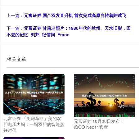
上一篇：
元富证券 国产双发直升机 首次完成高原自转着陆试飞
下一篇：
元富证券 甘肃老照片：1980年代的兰州、天水旧影，回
不去的记忆_刘邦_纪信祠_Franc
相关文章
元富证券 「厨房革命」美的双
元富证券 10月30日发布！
胆电压力锅：一锅双胆的智能烹
iQOO Neo11官宣
饪时代