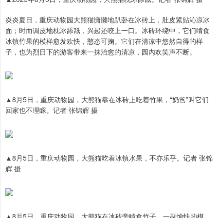
炎炎夏日，重庆动物园大熊猫慵懒地趴卧在冰砖上，肚皮紧贴沁凉冰
面；时而调皮地枕冰舔舐，兴起还咬上一口。冰砖环绕中，它们啃食
冰镇竹果的模样愈发欢快，憨态可掬。它们在清凉中悠然自得的样
子，也为烈日下的游客带来一抹治愈的清凉，园内欢笑声不断。
▲8月5日，重庆动物园，大熊猫靠在冰砖上吃着竹果，“奶爸”叫它们
回家也不理睬。记者 张锦辉 摄
▲8月5日，重庆动物园，大熊猫吃着冰镇水果，不亦乐乎。记者 张锦
辉 摄
▲8月5日，重庆动物园，大熊猫在冰砖旁啃食竹子，一副愉快的模