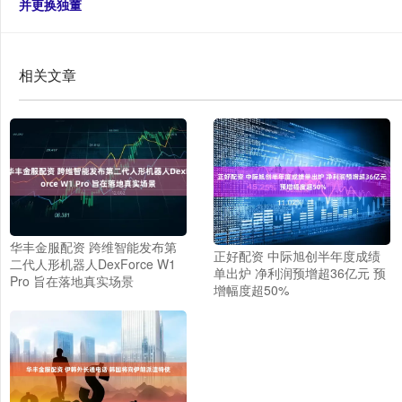
并更换独董
相关文章
华丰金服配资 跨维智能发布第
正好配资 中际旭创半年度成绩
二代人形机器人DexForce W1
单出炉 净利润预增超36亿元 预
Pro 旨在落地真实场景
增幅度超50%