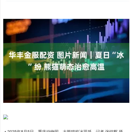
▲2025年8月5日，重庆动物园，大熊猫枕冰舔舐。记者 张锦辉 摄