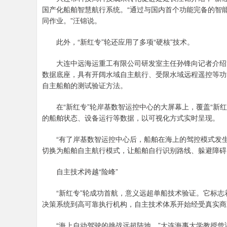
国产化船舶智慧航行系统。“通过与国内首个功能完备的智
同作业。”汪锦说。
此外，“新红专”轮还应用了多项“硬核”技术。
大连中远海运重工有限公司研发室主任孙锋向记者介绍，“
数据底座，具有开阔水域自主航行、受限水域远程遥控等功
自主船舶的测试验证方法。
在“新红专”轮岸基数智运控中心的大屏幕上，覆盖“新红专”
的船舶状态、设备运行等数据，以可视化方式实时呈现。
“有了岸基数智运控中心后，船舶在海上的驾控模式发生
切换为船舶自主航行模式，让船舶自行识别路线、躲避障碍
自主技术跨越“险峰”
“新红专”轮成功首航，意义远超单船技术验证。它标志
决策系统到高可靠执行机构，自主技术体系开始经受真实商
“海上自动驾驶的挑战远超陆地。”大连海事大学教授曾鸿