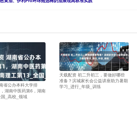
恩黄油、伊利Pro环球甄选稀奶油展现高标准实践
天载配资 初二升初三，要做好哪些
准备？滨城家长会公益讲座助力暑期
湖南省公办本科大学排
学习_进行_年级_训练
1，湖南中医药第6，湖南
全国_高校_领域