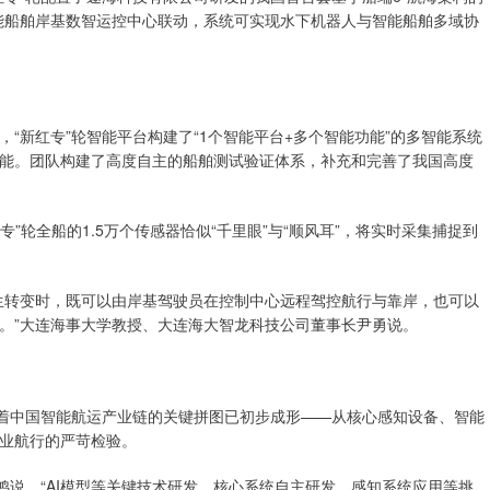
能船舶岸基数智运控中心联动，系统可实现水下机器人与智能船舶多域协
新红专”轮智能平台构建了“1个智能平台+多个智能功能”的多智能系统
能。团队构建了高度自主的船舶测试验证体系，补充和完善了我国高度
轮全船的1.5万个传感器恰似“千里眼”与“顺风耳”，将实时采集捕捉到
转变时，既可以由岸基驾驶员在控制中心远程驾控航行与靠岸，也可以
。”大连海事大学教授、大连海大智龙科技公司董事长尹勇说。
着中国智能航运产业链的关键拼图已初步成形——从核心感知设备、智能
业航行的严苛检验。
说，“AI模型等关键技术研发、核心系统自主研发、感知系统应用等挑