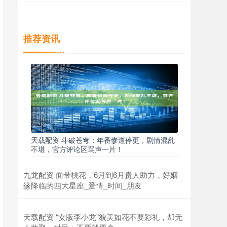
推荐资讯
天载配资 斗破苍穹：年番惨遭停更，剧情混乱
不堪，官方评论区骂声一片！
九龙配资 面带桃花，6月到6月贵人助力，好姻
缘降临的四大星座_爱情_时间_朋友
天载配资 “女版李小龙”貌美如花不要彩礼，却无