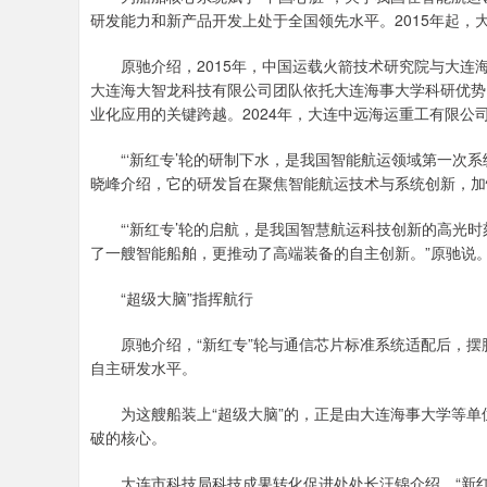
研发能力和新产品开发上处于全国领先水平。2015年起，
原驰介绍，2015年，中国运载火箭技术研究院与大连
大连海大智龙科技有限公司团队依托大连海事大学科研优势，
业化应用的关键跨越。2024年，大连中远海运重工有限公
“‘新红专’轮的研制下水，是我国智能航运领域第一次系
晓峰介绍，它的研发旨在聚焦智能航运技术与系统创新，加
“‘新红专’轮的启航，是我国智慧航运科技创新的高光时
了一艘智能船舶，更推动了高端装备的自主创新。”原驰说
“超级大脑”指挥航行
原驰介绍，“新红专”轮与通信芯片标准系统适配后，摆
自主研发水平。
为这艘船装上“超级大脑”的，正是由大连海事大学等单位组
破的核心。
大连市科技局科技成果转化促进处处长汪锦介绍，“新红专