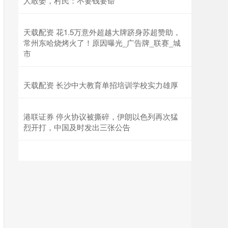
人敢娶，村民：不要钱要命
天载配资 花1.5万意外超越大牌跻身苏超赞助，
常州东哈烧烤火了！原因曝光_广告牌_联赛_城
市
天载配资 长沙中大教育单招培训学校实力雄厚
港联证券 停火协议被撕碎，伊朗以色列再次猛
烈开打，中国及时发出三张公告