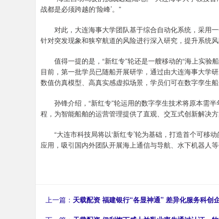
战都是必须跨越的‘险峰’。”
对此，大连海事大学团队基于综合自动化系统，采用一体
针对突发现象和狭窄航道的风险进行深入研究，提升系统风
值得一提的是，“新红专”轮还是一艘移动的“海上实验船
目前，第一批学员已随船开展研学，通过由大连海事大学研
数值仿真模型、高真实感虚拟场景，学员们可在数字孪生船
孙锋介绍，“新红专”轮运用的数字孪生技术将原本需半
程，为智能船舶的运营管理提供了直观、交互式创新解决方
“大连市科技局将以‘新红专’轮为基础，打造首个可移动
应用，吸引国内外团队开展海上通信与导航、水下机器人等
上一篇：
天载配资 福建银行“各显神通” 差异化服务科创