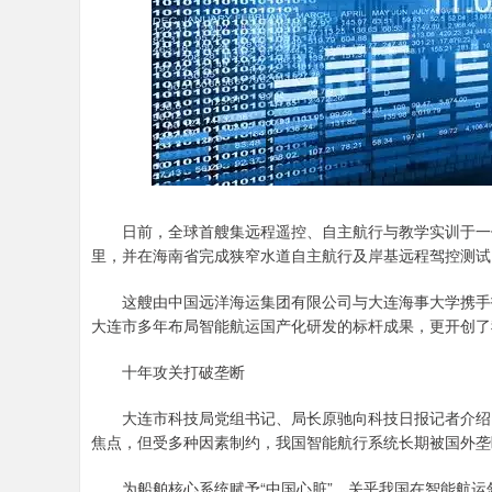
日前，全球首艘集远程遥控、自主航行与教学实训于一体的
里，并在海南省完成狭窄水道自主航行及岸基远程驾控测试
这艘由中国远洋海运集团有限公司与大连海事大学携手打
大连市多年布局智能航运国产化研发的标杆成果，更开创了
十年攻关打破垄断
大连市科技局党组书记、局长原驰向科技日报记者介绍，
焦点，但受多种因素制约，我国智能航行系统长期被国外垄
为船舶核心系统赋予“中国心脏”，关乎我国在智能航运