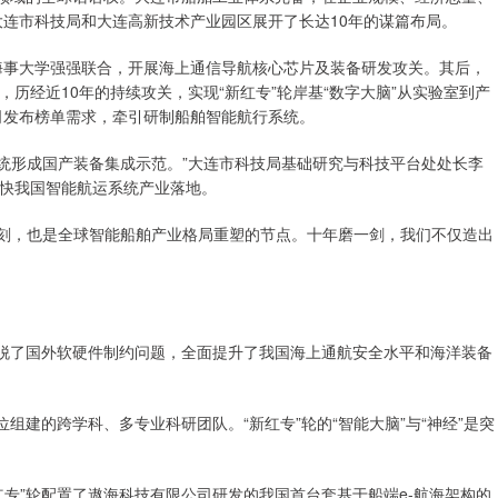
大连市科技局和大连高新技术产业园区展开了长达10年的谋篇布局。
海事大学强强联合，开展海上通信导航核心芯片及装备研发攻关。其后，
历经近10年的持续攻关，实现“新红专”轮岸基“数字大脑”从实验室到产
司发布榜单需求，牵引研制船舶智能航行系统。
统形成国产装备集成示范。”大连市科技局基础研究与科技平台处处长李
快我国智能航运系统产业落地。
刻，也是全球智能船舶产业格局重塑的节点。十年磨一剑，我们不仅造出
。
脱了国外软硬件制约问题，全面提升了我国海上通航安全水平和海洋装备
建的跨学科、多专业科研团队。“新红专”轮的“智能大脑”与“神经”是突
”轮配置了遨海科技有限公司研发的我国首台套基于船端e-航海架构的