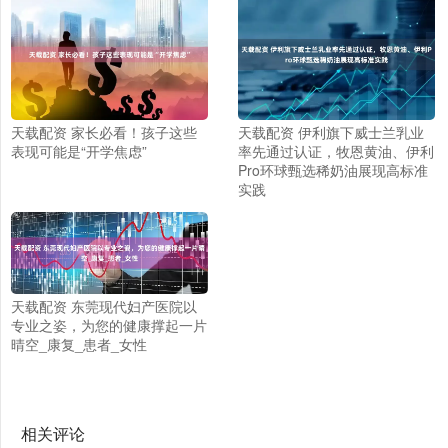
天载配资 家长必看！孩子这些
天载配资 伊利旗下威士兰乳业
表现可能是“开学焦虑”
率先通过认证，牧恩黄油、伊利
Pro环球甄选稀奶油展现高标准
实践
天载配资 东莞现代妇产医院以
专业之姿，为您的健康撑起一片
晴空_康复_患者_女性
相关评论