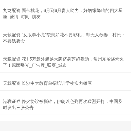
九龙配资 面带桃花，6月到6月贵人助力，好姻缘降临的四大星
座_爱情_时间_朋友
天载配资 “女版李小龙”貌美如花不要彩礼，却无人敢娶，村民：
不要钱要命
天载配资 花1.5万意外超越大牌跻身苏超赞助，常州东哈烧烤火
了！原因曝光_广告牌_联赛_城市
天载配资 长沙中大教育单招培训学校实力雄厚
港联证券 停火协议被撕碎，伊朗以色列再次猛烈开打，中国及
时发出三张公告