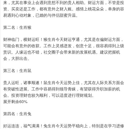
来，尤其在事业上会遇到意想不到的贵人相助。财运方面，不管是投
资、买卖还是工作，都有意外之财入账。感情上桃花朵朵，单身的容
易遇到心动对象，已婚的与伴侣甜蜜升温。
第二名：生肖猴
财神临门，横财运旺！猴生肖今天财运亨通，尤其是在偏财运方面，
可能会有意外的收获。工作上灵感迸发，创意十足，很容易得到上级
赏识。人缘运也不错，社交圈子会带来新的发展机遇。建议把握机
会，大胆出击。
第三名：生肖鼠
贵人运旺，诸事顺遂！鼠生肖今天运势上佳，尤其在人际关系方面会
有突破性进展。工作中容易得到领导青睐，有望获得升职加薪的机
会。投资理财也较为顺利，可以适度进行理财规划。
展开剩余60%
第四名：生肖兔
好运连连，福气满满！兔生肖今天运势平稳向上，特别是在学习进修