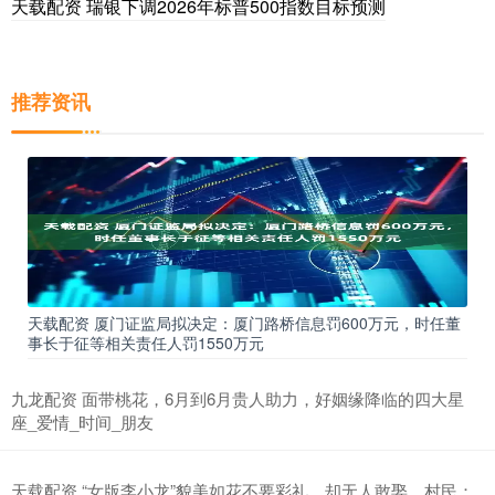
天载配资 瑞银下调2026年标普500指数目标预测
推荐资讯
天载配资 厦门证监局拟决定：厦门路桥信息罚600万元，时任董
事长于征等相关责任人罚1550万元
九龙配资 面带桃花，6月到6月贵人助力，好姻缘降临的四大星
座_爱情_时间_朋友
天载配资 “女版李小龙”貌美如花不要彩礼，却无人敢娶，村民：